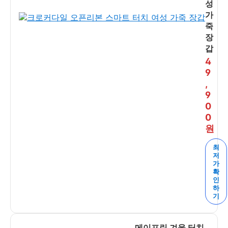
성
가
죽
장
갑
4
9
,
9
0
0
원
최
저
가
확
인
하
기
메이프린 겨울 터치