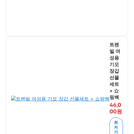
트렌
빌 여
성용
기모
장갑
선물
세트
+ 쇼
핑백
46,0
00원
최
저
가