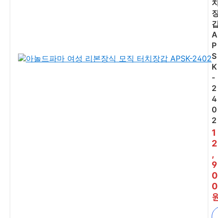
A
P
S
K
-
2
4
0
2
1
2
,
9
0
0