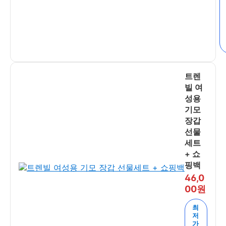
트렌
빌 여
성용
기모
장갑
선물
세트
+ 쇼
핑백
46,0
00원
최
저
가