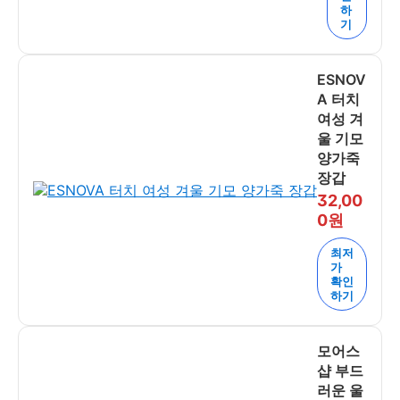
하
기
ESNOV
A 터치
여성 겨
울 기모
양가죽
장갑
32,00
0원
최저
가
확인
하기
모어스
샵 부드
러운 울