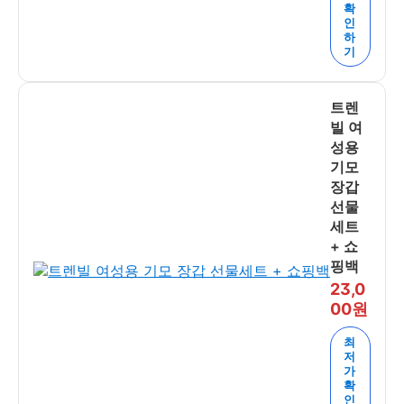
확
인
하
기
트렌
빌 여
성용
기모
장갑
선물
세트
+ 쇼
핑백
23,0
00원
최
저
가
확
인