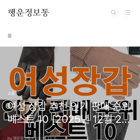
본문 바로가기
행운정보통
홈
쇼핑
여성 장갑 추천 인기 판매 순위
베스트 10 [2025년 12월 2주
차]
by 행운정보통
2025. 12. 5.