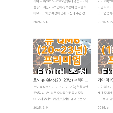
기아 니로(2016~2019년형)에 맞는 타이어
기아 K8(2
를 찾고 계신가요? 연비·정숙성이 중요한 하
미엄 타이어
이브리드 차량 특성에 맞춰 국산과 수입 경제
스러운 승차
형 타이어를 각 3종씩 비교했습니다.
숙성, 승차감
2025. 7. 1.
2025. 6. 2
205/60 R16 기준으로 실제 온라인 최저가
성능을 제공
를 바탕으로 정리하고, 운전자 성향에 맞는
어를 심층 
추천 제품을 한눈에 파악할 수 있도록 알아보
쾌적하고 안
겠습니다. 기아 니로 연비와 정숙성을 살리는
선택 방법을 
실속형 타이어 비교기아 니로는 하이브리드
미엄 타이어로
SUV로서 연비 효율과 정숙성이 핵심 장점인
다!2021년
모델입니다. 특히 1세대인 2016~2019년형
혁신적인 편의
은 실사용 비중이 여전히 높고, 차량 상태에
숙성과 승차
따라 타이어 교체 시기에 접어든 분들이 많을
선도하고 있
르노 뉴 QM6(20~23년) 프리미엄 타이어 추천 국산 vs 수입 비교
시점이죠. 니로에 적용되는 대표적인 타이어
단순한 이동 
사이즈는 205/60 R16, 215/55 R17,
'쾌적한 실내
르노 뉴 QM6(2020~2023년형)은 정숙한
기아 더 K9
225/45 R18 등이지만, 보편적으로 가장..
선택을 받고 
주행감과 부드러운 승차감으로 국내 중형
세단 중에서도
SUV 시장에서 꾸준한 인기를 얻고 있는 모
모두에서 균
델입니다. 특히 프리미엄 트림 이상에서는
19인치 이상
2025. 6. 9.
2025. 6. 1.
19인치 225/55 R19 타이어를 기본으로 장
륜의 타이어