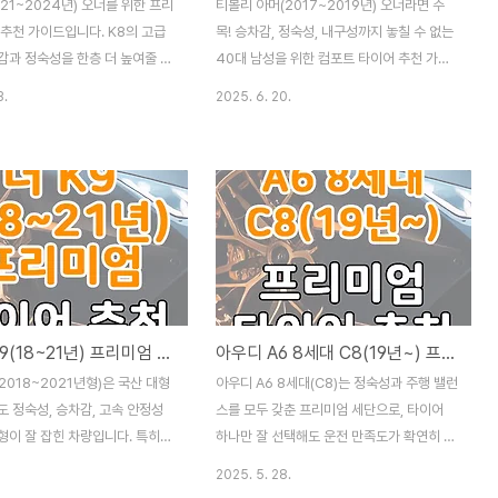
021~2024년) 오너를 위한 프리
티볼리 아머(2017~2019년) 오너라면 주
 추천 가이드입니다. K8의 고급
목! 승차감, 정숙성, 내구성까지 놓칠 수 없는
감과 정숙성을 한층 더 높여줄 정
40대 남성을 위한 컴포트 타이어 추천 가이
, 고속 안정성, 제동력 등 최상급
드입니다. 16인치, 18인치 대표 사이즈에 딱
3.
2025. 6. 20.
하는 국산 3종과 수입 3종 타이
맞는 국산 및 수입 타이어 6종을 파헤쳐 봅니
분석했습니다. 당신의 K8을 더욱
다. 이제 아재 감성으로 편안하고 안전하게
전하게 만들어줄 현명한 타이어
드라이빙을 즐겨보세요. 내 차 티볼리 아머,
알아보겠습니다. 기아 K8, 프리
언제까지 거친 아스팔트만 밟게 할 텐가?감
 '최상의 주행 경험'을 선사하
성 물씬 풍기는 티볼리 아머, 연비도 좋고 디
 출시 이후, 고급스러운 디자인과
자인도 이쁘고, 뭐 하나 빠지는 게 없는 참 착
 사양, 그리고 기대 이상의 정
한 녀석이죠. 그런데 말입니다, 이 착한 녀석
감으로 국내 준대형 세단 시장을
을 더 착하게 만들어주는 방법이 있다는 사
는 명불허전의 모델이죠. K8은
실! 바로 타이어 교체입니다. 솔직히 말해, 순
기아 더 K9(18~21년) 프리미엄 타이어 추천 국산 vs 수입 비교
아우디 A6 8세대 C8(19년~) 프리미엄 타이어 추천 국산 vs 수입 비교
수단을 넘어, '남다른 주행감'과
정 타이어가 나쁘다는 건 아닙니다. 하지만
 공간'을 선사하며 많은 분들의
우리 40대들은 하루 종일 회사에서 시달리
(2018~2021년형)은 국산 대형
아우디 A6 8세대(C8)는 정숙성과 주행 밸런
있습니다. 하지만 말입니다, 이..
다 퇴근하고 나면, 그저 조용하고 편안하게
 정숙성, 승차감, 고속 안정성
스를 모두 갖춘 프리미엄 세단으로, 타이어
집..
형이 잘 잡힌 차량입니다. 특히
하나만 잘 선택해도 운전 만족도가 확연히 달
 휠이 적용된 트림은 전륜과 후
라집니다. 이번 포스팅에서는 OE 규격인
2025. 5. 28.
 규격이 다르기 때문에, 타이어를
245/45 R18 또는 245/45R19를 기준으