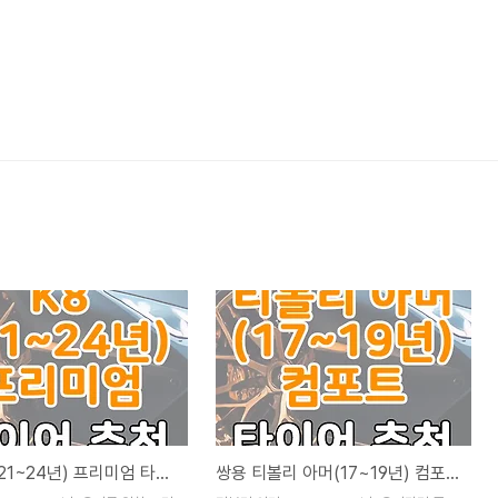
기아 K8(21~24년) 프리미엄 타이어 추천 국산 vs 수입 비교
쌍용 티볼리 아머(17~19년) 컴포트 타이어 추천 국산 vs 수입 비교