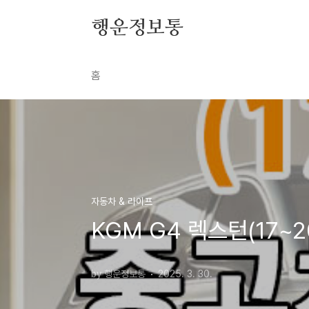
본문 바로가기
행운정보통
홈
자동차 & 라이프
KGM G4 렉스턴(17~
by 행운정보통
2025. 3. 30.