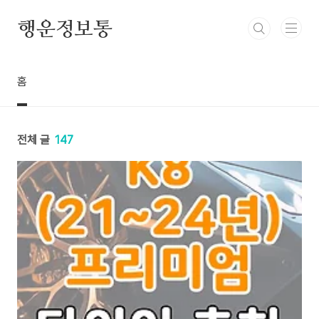
본문 바로가기
행운정보통
홈
전체 글
147