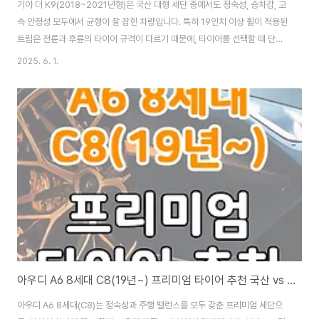
기아 더 K9(2018~2021년형)은 국산 대형 세단 중에서도 정숙성, 승차감, 고
속 안정성 모두에서 균형이 잘 잡힌 차량입니다. 특히 19인치 이상 휠이 적용된
트림은 전륜과 후륜의 타이어 규격이 다르기 때문에, 타이어를 선택할 때 단순
가격보다는 정숙성, 제동력, 조향 반응, 주행 감성까지 함께 고려해야 합니다.
2025. 6. 1.
이번 포스팅에서는 전륜 245/45 ZR19 기준으로 K9에 어울리는 국산 프리
미엄 타이어 3종과 수입 프리미엄 타이어 3종을 정리했습니다. 더 K9, 지금 교
체할 타이어가 이 차의 ‘품격’을 유지해줄 마지막 한 수입니다.기아 더 K9은 단
순한 대형 세단이 아닙니다. 국산차 중에서도 최고급 라인에 해당하는 플래그
십 세단으로, 엔진은 물론이고 실내 정숙성, 승차감, 고속 주행 안정성까지 ..
아우디 A6 8세대 C8(19년~) 프리미엄 타이어 추천 국산 vs 수입 비교
아우디 A6 8세대(C8)는 정숙성과 주행 밸런스를 모두 갖춘 프리미엄 세단으