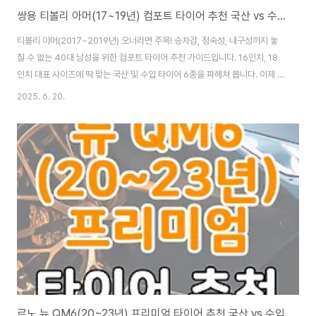
쌍용 티볼리 아머(17~19년) 컴포트 타이어 추천 국산 vs 수입 비교
티볼리 아머(2017~2019년) 오너라면 주목! 승차감, 정숙성, 내구성까지 놓
칠 수 없는 40대 남성을 위한 컴포트 타이어 추천 가이드입니다. 16인치, 18
인치 대표 사이즈에 딱 맞는 국산 및 수입 타이어 6종을 파헤쳐 봅니다. 이제 아
재 감성으로 편안하고 안전하게 드라이빙을 즐겨보세요. 내 차 티볼리 아머, 언
2025. 6. 20.
제까지 거친 아스팔트만 밟게 할 텐가?감성 물씬 풍기는 티볼리 아머, 연비도
좋고 디자인도 이쁘고, 뭐 하나 빠지는 게 없는 참 착한 녀석이죠. 그런데 말입
니다, 이 착한 녀석을 더 착하게 만들어주는 방법이 있다는 사실! 바로 타이어
교체입니다. 솔직히 말해, 순정 타이어가 나쁘다는 건 아닙니다. 하지만 우리
40대들은 하루 종일 회사에서 시달리다 퇴근하고 나면, 그저 조용하고 편안하
게 집..
르노 뉴 QM6(20~23년) 프리미엄 타이어 추천 국산 vs 수입 비교