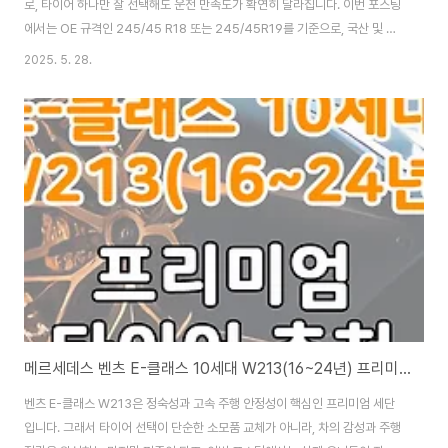
로, 타이어 하나만 잘 선택해도 운전 만족도가 확연히 달라집니다. 이번 포스팅
에서는 OE 규격인 245/45 R18 또는 245/45R19를 기준으로, 국산 및 수
입 브랜드 타이어 중 실사용 만족도가 높은 모델 6종을 추천합니다. 승차감과
2025. 5. 28.
정숙성을 중시한 모델부터 고속 안정성과 스포티한 주행에 최적화된 모델까지,
운전 스타일에 따라 선택 가능한 구성을 정리했습니다. 프리미엄 세단에 어울
리는 타이어, 이렇게 고르면 됩니다.아우디 A6, 그중에서도 2019년 이후 출시
된 8세대(C8) 모델은 국내 도로 사정에서도 밸런스가 정말 좋은 차입니다. 실
내 정숙성, 고속 안정성, 그리고 독일차 특유의 묵직한 주행감까지 다 갖췄다고
볼 ..
메르세데스 벤츠 E-클래스 10세대 W213(16~24년) 프리미엄 타이어 추천 국산 vs 수입 비교
벤츠 E-클래스 W213은 정숙성과 고속 주행 안정성이 핵심인 프리미엄 세단
입니다. 그래서 타이어 선택이 단순한 소모품 교체가 아니라, 차의 감성과 주행