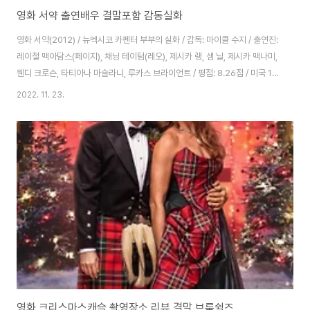
영화 서약 출연배우 결말포함 감동실화
영화 서약(2012) / 뉴멕시코 카펜터 부부의 실화 / 감독: 마이클 수지 / 출연진:
레이철 맥아담스(페이지), 채닝 테이텀(레오), 제시카 랭, 샘 닐, 제시카 맥나미,
웬디 크로슨, 타티아나 마슬라니, 루카스 브라이언트 / 평점: 8.26점 / 미국 15
세 관람가 영화 서약의 출연배우 소개 레이첼 맥아담스(페이지) - 대표작으로
2022. 11. 23.
는 , , , 등이 있습니다. 자기 관리가 철저한 그녀는 파트너에 대한 언급은 하지
않으며, 데뷔 20년이 흐른 지금까지도 SNS를 하지 않기로 유명합니다. 레이
철 맥아담스는 제이미 린덴과 결혼은 하지 않았지만, 두 아이를 낳았습니다. 린
덴은 영화 제작사 소속의 프로듀서입니다. 출산과 육아 공백을 지나 최근 닥터
스트레인지의 연인 역할인 크리스틴 팔머 역을 연기했습니다. /..
영화 크리스마스캐슬 촬영장소 리뷰 결말 브룩쉴즈