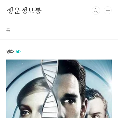
본문 바로가기
행운정보통
홈
영화
60